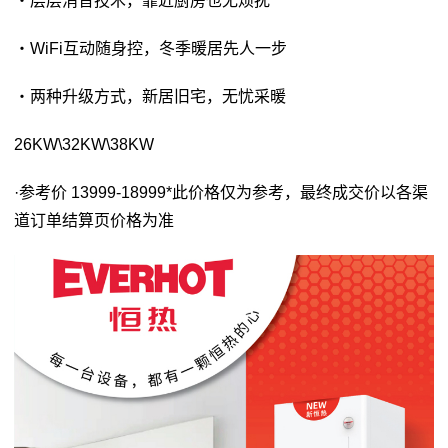
・层层消音技术，靠近厨房也无烦扰
・WiFi互动随身控，冬季暖居先人一步
・两种升级方式，新居旧宅，无忧采暖
26KW\32KW\38KW
·参考价 13999-18999*此价格仅为参考，最终成交价以各渠
道订单结算页价格为准